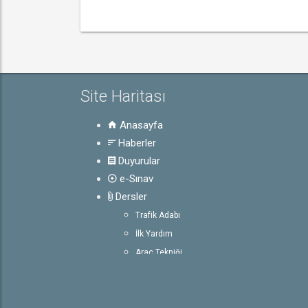
Site Haritası
Anasayfa
Haberler
Duyurular
e-Sınav
Dersler
Trafik Adabı
İlk Yardım
Araç Tekniği
Trafik ve Çevre Bilgisi
Rehber
Ehliyetle İlgili Bilgiler