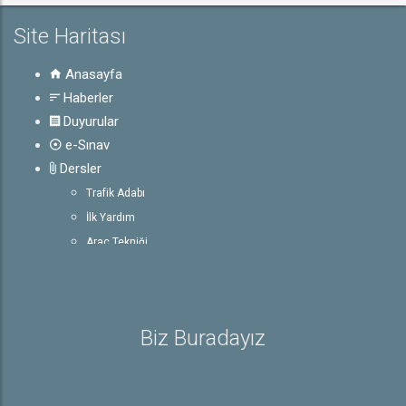
Site Haritası
Anasayfa
Haberler
Duyurular
e-Sınav
Dersler
Trafik Adabı
İlk Yardım
Araç Tekniği
Trafik ve Çevre Bilgisi
Rehber
Ehliyetle İlgili Bilgiler
Biz Buradayız
Sürücü Belgeleri
E-Sınav Detayları
Trafik İşaretleri