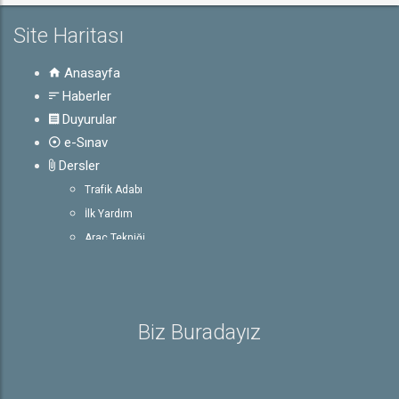
Site Haritası
Anasayfa
Haberler
Duyurular
e-Sınav
Dersler
Trafik Adabı
İlk Yardım
Araç Tekniği
Trafik ve Çevre Bilgisi
Rehber
Ehliyetle İlgili Bilgiler
Biz Buradayız
Sürücü Belgeleri
E-Sınav Detayları
Trafik İşaretleri