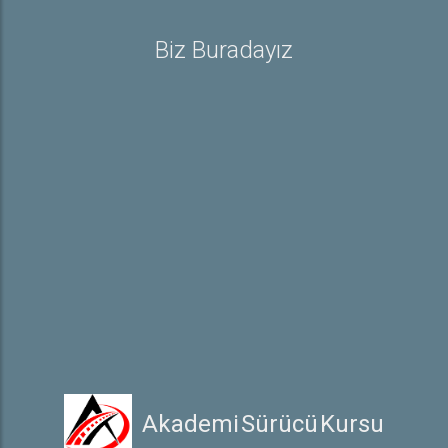
Ehliyetle İlgili Bilgiler
Biz Buradayız
Sürücü Belgeleri
E-Sınav Detayları
Trafik İşaretleri
Online Ödeme
Hakkında
Hakkımızda
Galeri
İletişim
 Akademi Sürücü Kursu